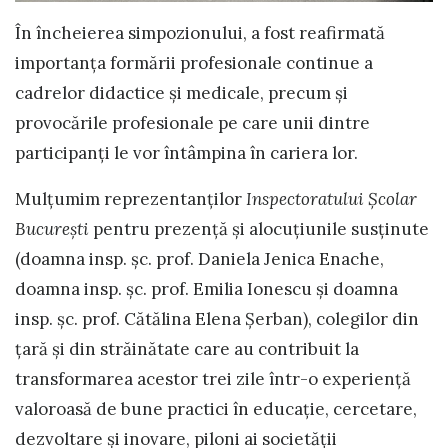
În încheierea simpozionului, a fost reafirmată
importanța formării profesionale continue a
cadrelor didactice și medicale, precum și
provocările profesionale pe care unii dintre
participanți le vor întâmpina în cariera lor.
Mulțumim reprezentanților
Inspectoratului Școlar
București
pentru prezență și alocuțiunile susținute
(doamna insp. șc. prof. Daniela Jenica Enache,
doamna insp. șc. prof. Emilia Ionescu și doamna
insp. șc. prof. Cătălina Elena Șerban), colegilor din
țară și din străinătate care au contribuit la
transformarea acestor trei zile într-o experiență
valoroasă de bune practici în educație, cercetare,
dezvoltare și inovare, piloni ai societății