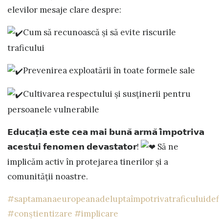
elevilor mesaje clare despre:
Cum să recunoască și să evite riscurile
traficului
Prevenirea exploatării în toate formele sale
Cultivarea respectului și susținerii pentru
persoanele vulnerabile
𝗘𝗱𝘂𝗰𝗮𝘁̦𝗶𝗮 𝗲𝘀𝘁𝗲 𝗰𝗲𝗮 𝗺𝗮𝗶 𝗯𝘂𝗻𝗮̆ 𝗮𝗿𝗺𝗮̆ 𝗶̂𝗺𝗽𝗼𝘁𝗿𝗶𝘃𝗮
𝗮𝗰𝗲𝘀𝘁𝘂𝗶 𝗳𝗲𝗻𝗼𝗺𝗲𝗻 𝗱𝗲𝘃𝗮𝘀𝘁𝗮𝘁𝗼𝗿!
Să ne
implicăm activ în protejarea tinerilor și a
comunității noastre.
#saptamanaeuropeanadeluptaîmpotrivatraficuluide
#conștientizare
#implicare