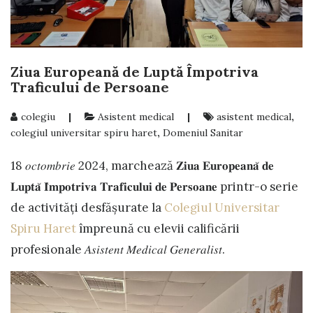
Ziua Europeană de Luptă Împotriva
Traficului de Persoane
colegiu
|
Asistent medical
|
asistent medical
,
colegiul universitar spiru haret
,
Domeniul Sanitar
18 𝑜𝑐𝑡𝑜𝑚𝑏𝑟𝑖𝑒 2024, marchează 𝐙𝐢𝐮𝐚 𝐄𝐮𝐫𝐨𝐩𝐞𝐚𝐧𝐚̆ 𝐝𝐞
𝐋𝐮𝐩𝐭𝐚̆ 𝐈̂𝐦𝐩𝐨𝐭𝐫𝐢𝐯𝐚 𝐓𝐫𝐚𝐟𝐢𝐜𝐮𝐥𝐮𝐢 𝐝𝐞 𝐏𝐞𝐫𝐬𝐨𝐚𝐧𝐞 printr-o serie
de activități desfășurate la
Colegiul Universitar
Spiru Haret
împreună cu elevii calificării
profesionale 𝐴𝑠𝑖𝑠𝑡𝑒𝑛𝑡 𝑀𝑒𝑑𝑖𝑐𝑎𝑙 𝐺𝑒𝑛𝑒𝑟𝑎𝑙𝑖𝑠𝑡.