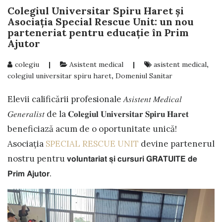
Colegiul Universitar Spiru Haret şi
Asociaţia Special Rescue Unit: un nou
parteneriat pentru educaţie în Prim
Ajutor
colegiu
|
Asistent medical
|
asistent medical
,
colegiul universitar spiru haret
,
Domeniul Sanitar
Elevii calificării profesionale 𝐴𝑠𝑖𝑠𝑡𝑒𝑛𝑡 𝑀𝑒𝑑𝑖𝑐𝑎𝑙
𝐺𝑒𝑛𝑒𝑟𝑎𝑙𝑖𝑠𝑡 de la 𝐂𝐨𝐥𝐞𝐠𝐢𝐮𝐥 𝐔𝐧𝐢𝐯𝐞𝐫𝐬𝐢𝐭𝐚𝐫 𝐒𝐩𝐢𝐫𝐮 𝐇𝐚𝐫𝐞𝐭
beneficiază acum de o oportunitate unică!
Asociația
SPECIAL RESCUE UNIT
devine partenerul
nostru pentru 𝘃𝗼𝗹𝘂𝗻𝘁𝗮𝗿𝗶𝗮𝘁 𝘀̦𝗶 𝗰𝘂𝗿𝘀𝘂𝗿𝗶 𝗚𝗥𝗔𝗧𝗨𝗜𝗧𝗘 𝗱𝗲
𝗣𝗿𝗶𝗺 𝗔𝗷𝘂𝘁𝗼𝗿.