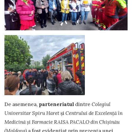
De asemenea,
parteneriatul
dintre
Colegiul
Universitar Spiru Haret
şi
Centrului de Excelență în
Medicină și Farmacie RAISA PACALO din Chișinău
(Moldova)
a fost evidențiat prin prezenţa unei