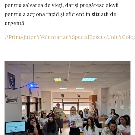
pentru salvarea de vieți, dar și pregătesc elevii
pentru a acționa rapid și eficient în situații de
urgență.
#PrimAjutor
#Voluntariat
#SpecialRescueUnit
#Coleg