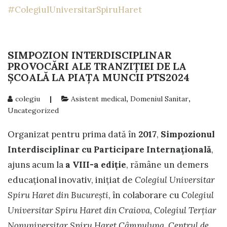
#ColegiulUniversitarSpiruHaret
SIMPOZION INTERDISCIPLINAR
PROVOCĂRI ALE TRANZIȚIEI DE LA
ȘCOALĂ LA PIAȚA MUNCII PTS2024
colegiu
|
Asistent medical
,
Domeniul Sanitar
,
Uncategorized
Organizat pentru prima dată în
2017
,
Simpozionul
Interdisciplinar cu Participare Internațională
,
ajuns acum la
a VIII-a ediție
, rămâne un demers
educațional inovativ, inițiat de
Colegiul Universitar
Spiru Haret din București
, în colaborare cu
Colegiul
Universitar Spiru Haret din Craiova
,
Colegiul Terțiar
Nonuniversitar Spiru Haret Câmpulung, Centrul de