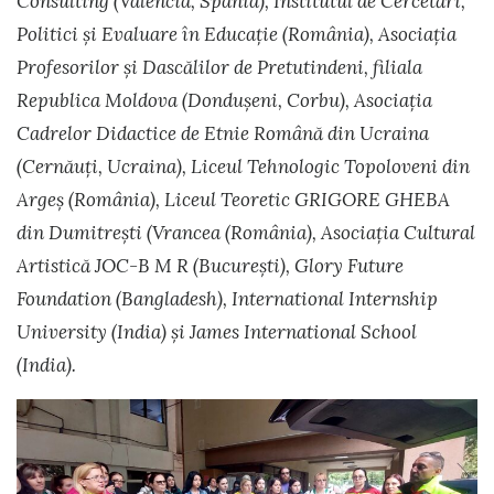
Consulting (Valencia, Spania), Institutul de Cercetări,
Politici și Evaluare în Educație (România), Asociația
Profesorilor și Dascălilor de Pretutindeni, filiala
Republica Moldova (Dondușeni, Corbu), Asociația
Cadrelor Didactice de Etnie Română din Ucraina
(Cernăuți, Ucraina), Liceul Tehnologic Topoloveni din
Argeș (România), Liceul Teoretic GRIGORE GHEBA
din Dumitrești (Vrancea (România), Asociația Cultural
Artistică JOC-B M R (București), Glory Future
Foundation (Bangladesh), International Internship
University (India) și James International School
(India).