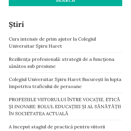
Știri
Curs intensiv de prim ajutor la Colegiul
Universitar Spiru Haret
Reziliența profesională: strategii de a funcționa
sănătos sub presiune
Colegiul Universitar Spiru Haret București în lupta
împotriva traficului de persoane
PROFESIILE VIITORULUI ȊNTRE VOCAŢIE, ETICᾸ
ŞI INOVARE: ROLUL EDUCAŢIEI ŞI AL SᾸNᾸTᾸŢII
ȊN SOCIETATEA ACTUALᾸ
A început stagiul de practică pentru viitorii