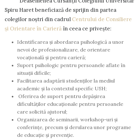
Deasemenea Cursanții Colegiului Universitar
Spiru Haret beneficiază de sprijin din partea
colegilor noștri din cadrul
Centrului de Consiliere
și Orientare în Carieră
în ceea ce privește:
Identificarea și abordarea psihologică a unor
nevoi de profesionalizare, de orientare
vocațională și pentru carieră;
Suport psihologic pentru persoanele aflate în
situații dificile;
Facilitarea adaptării studenților la mediul
academic și la contextul specific USH;
Oferirea de suport pentru depășirea
dificultăților educaționale pentru persoanele
care solicită ajutorul;
Organizarea de seminarii, workshop-uri și
conferințe, precum și derularea unor programe
de educație și prevenție.