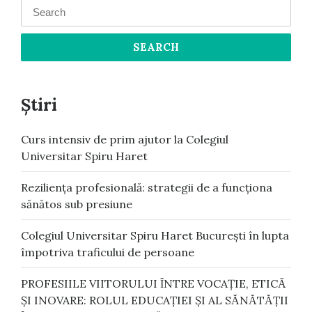
for:
Știri
Curs intensiv de prim ajutor la Colegiul
Universitar Spiru Haret
Reziliența profesională: strategii de a funcționa
sănătos sub presiune
Colegiul Universitar Spiru Haret București în lupta
împotriva traficului de persoane
PROFESIILE VIITORULUI ȊNTRE VOCAŢIE, ETICᾸ
ŞI INOVARE: ROLUL EDUCAŢIEI ŞI AL SᾸNᾸTᾸŢII