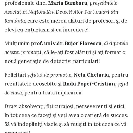
profesionale dnei
Maria Bumbaru
,
preşedintele
Asociaţiei Naţională a Detectivilor Particulari din
România
, care este mereu alături de profesori şi de
elevi cu entuziasm şi cu încredere!
Mulţumim
prof. univ.dr. Bujor Florescu
,
dirigintele
acestei promoţii
, că le-aţi fost alături şi aţi format o
nouă generaţie de detectivi particulari!
Felicitări
şefului de promoţie
,
Nelu Chelariu
, pentru
rezultatele deosebite şi
Radu Popei-Cristian
,
şeful
de clasă
, pentru toată implicarea.
Dragi absolvenţi, fiți curajoși, perseverenți și etici
în tot ceea ce faceți și veți avea o carieră de succes.
Să vă îndepliniți visele și să reușiți în tot ceea ce vă