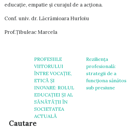
educație, empatie și curajul de a acționa.
Conf. univ. dr. Lăcrămioara Hurloiu
Prof.Țibuleac Marcela
Navigare
PROFESIILE
Reziliența
VIITORULUI
profesională:
în
ȊNTRE VOCAŢIE,
strategii de a
articole
ETICᾸ ŞI
funcționa sănătos
INOVARE: ROLUL
sub presiune
EDUCAŢIEI ŞI AL
SᾸNᾸTᾸŢII ȊN
SOCIETATEA
ACTUALᾸ
Cautare