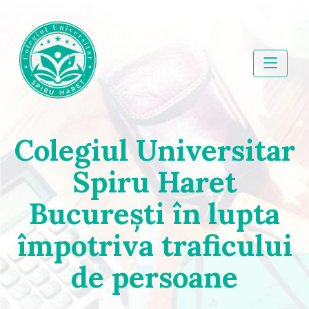
Skip
to
content
Colegiul Universitar
Colegiul Universitar
Spiru Haret
Spiru Haret
București în lupta
împotriva traficului
de persoane