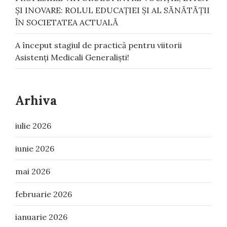
ŞI INOVARE: ROLUL EDUCAŢIEI ŞI AL SᾸNᾸTᾸŢII
ȊN SOCIETATEA ACTUALᾸ
A început stagiul de practică pentru viitorii
Asistenți Medicali Generaliști!
Arhiva
iulie 2026
iunie 2026
mai 2026
februarie 2026
ianuarie 2026