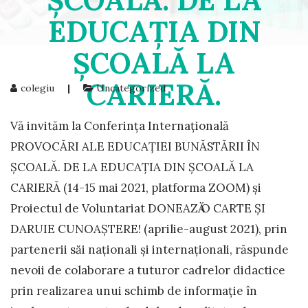
ŞCOALĂ. DE LA
EDUCAŢIA DIN
ŞCOALĂ LA
CARIERĂ.
colegiu
|
Uncategorized
Vă invităm la Conferința Internațională
PROVOCĂRI ALE EDUCAŢIEI BUNĂSTĂRII ÎN
ŞCOALĂ. DE LA EDUCAŢIA DIN ŞCOALĂ LA
CARIERĂ (14-15 mai 2021, platforma ZOOM) și
Proiectul de Voluntariat DONEAZӐ O CARTE ŞI
DARUIE CUNOAŞTERE! (aprilie-august 2021), prin
partenerii sӑi naționali și internaționali, răspunde
nevoii de colaborare a tuturor cadrelor didactice
prin realizarea unui schimb de informație în