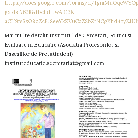
https://docs.google.com/forms/d/1gmMuOqcWY
gxids=7628&fbclid=IwAR13K-
aCH9fsSzO8qZcF1SeeYkZVuCaZSbZfNCgXhd4zyXJUIf
Mai multe detalii: Institutul de Cercetari, Politici si
Evaluare in Educatie (Asociatia Profesorilor și
Dascălilor de Pretutindeni)
instituteducatie.secretariat@gmail.com