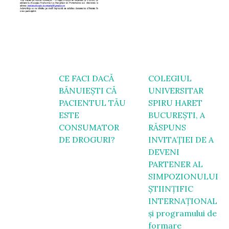
Navigare
CE FACI DACĂ
COLEGIUL
BĂNUIEȘTI CĂ
UNIVERSITAR
în
PACIENTUL TĂU
SPIRU HARET
articole
ESTE
BUCUREȘTI, A
CONSUMATOR
RĂSPUNS
DE DROGURI?
INVITAȚIEI DE A
DEVENI
PARTENER AL
SIMPOZIONULUI
ȘTIINȚIFIC
INTERNAȚIONAL
și programului de
formare