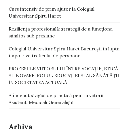
Curs intensiv de prim ajutor la Colegiul
Universitar Spiru Haret
Reziliența profesională: strategii de a funcționa
sănătos sub presiune
Colegiul Universitar Spiru Haret București în lupta
împotriva traficului de persoane
PROFESIILE VIITORULUI ȊNTRE VOCAŢIE, ETICᾸ
ŞI INOVARE: ROLUL EDUCAŢIEI ŞI AL SᾸNᾸTᾸŢII
ȊN SOCIETATEA ACTUALᾸ
A început stagiul de practică pentru viitorii
Asistenți Medicali Generaliști!
Arhiva