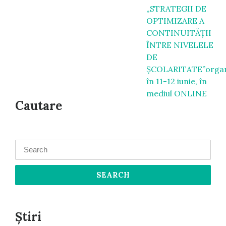
„STRATEGII DE
OPTIMIZARE A
CONTINUITĂŢII
ÎNTRE NIVELELE
DE
ŞCOLARITATE”organ
în 11-12 iunie, în
mediul ONLINE
Cautare
Search
for:
Știri